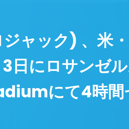
アフロジャック) 、
7月3日にロサンゼ
alladiumにて4