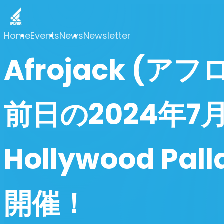
Home
Events
News
Newsletter
Afrojack (
前日の2024年
Hollywood P
開催！