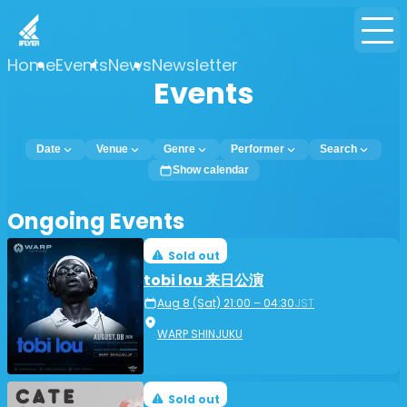
Home
Events
News
Newsletter
Events
Date
Venue
Genre
Performer
Search
Show calendar
Ongoing Events
Sold out
tobi lou 来日公演
Aug 8 (Sat) 21:00 – 04:30
JST
WARP SHINJUKU
Sold out