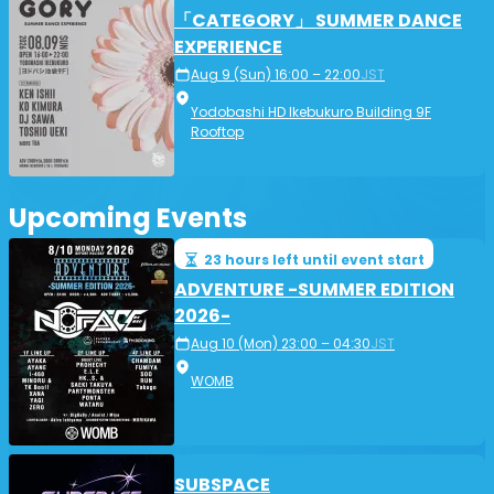
「CATEGORY」 SUMMER DANCE
EXPERIENCE
Aug 9 (Sun) 16:00 – 22:00
JST
Yodobashi HD Ikebukuro Building 9F
Rooftop
Upcoming Events
23 hours left until event start
ADVENTURE -SUMMER EDITION
2026-
Aug 10 (Mon) 23:00 – 04:30
JST
WOMB
SUBSPACE