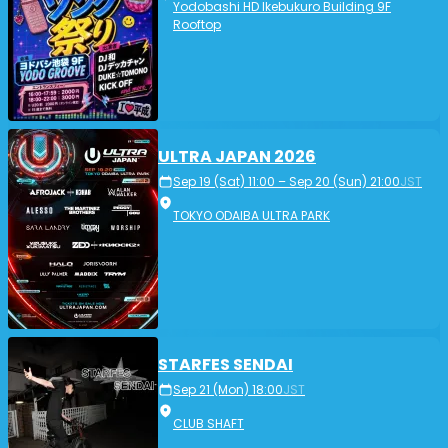
Yodobashi HD Ikebukuro Building 9F
Rooftop
ULTRA JAPAN 2026
Sep 19 (Sat) 11:00 – Sep 20 (Sun) 21:00
JST
TOKYO ODAIBA ULTRA PARK
STARFES SENDAI
Sep 21 (Mon) 18:00
JST
CLUB SHAFT