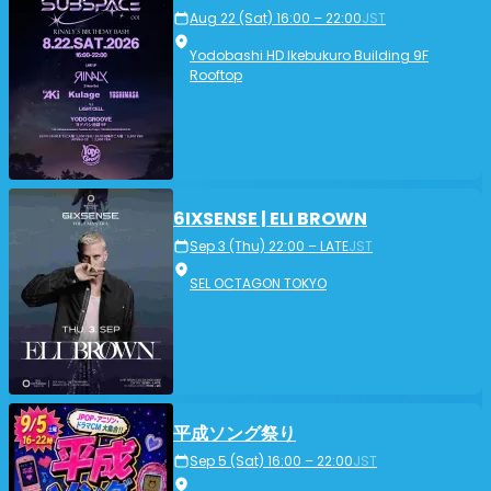
Aug 22 (Sat) 16:00 – 22:00
JST
Yodobashi HD Ikebukuro Building 9F
Rooftop
6IXSENSE | ELI BROWN
Sep 3 (Thu) 22:00 – LATE
JST
SEL OCTAGON TOKYO
平成ソング祭り
Sep 5 (Sat) 16:00 – 22:00
JST